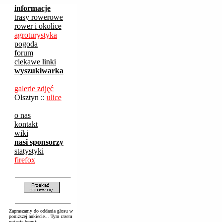
informacje
trasy rowerowe
rower i okolice
agroturystyka
pogoda
forum
ciekawe linki
wyszukiwarka
galerie zdjęć
Olsztyn ::
ulice
o nas
kontakt
wiki
nasi sponsorzy
statystyki
firefox
Zapraszamy do oddania głosu w
poniższej ankiecie... Tym razem
pytanie brzmi: