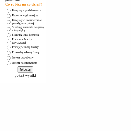
Co robisz na co dzień?
Uczę się w podstawówce
Uczę się w gimnazjum
Uczę się w liceum/szkole
ponadgimnazjalnej
Studiuję kierunek związany
z turystyką
Studiuję inny kierunek
Pracuję w branży
turystycznej
Pracuję w innej branży
Prowadzę własną firmę
Jestem bezrobotny
Jestem na emeryturze
pokaż wyniki