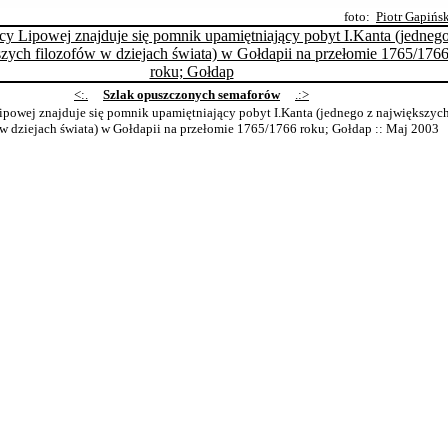
foto:
Piotr Gapińs
<:.
Szlak opuszczonych semaforów
.:>
Lipowej znajduje się pomnik upamiętniający pobyt I.Kanta (jednego z największyc
 w dziejach świata) w Gołdapii na przełomie 1765/1766 roku; Gołdap
:: Maj 2003