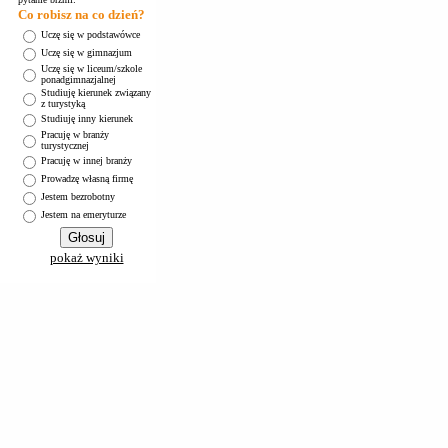
Co robisz na co dzień?
Uczę się w podstawówce
Uczę się w gimnazjum
Uczę się w liceum/szkole
ponadgimnazjalnej
Studiuję kierunek związany
z turystyką
Studiuję inny kierunek
Pracuję w branży
turystycznej
Pracuję w innej branży
Prowadzę własną firmę
Jestem bezrobotny
Jestem na emeryturze
pokaż wyniki