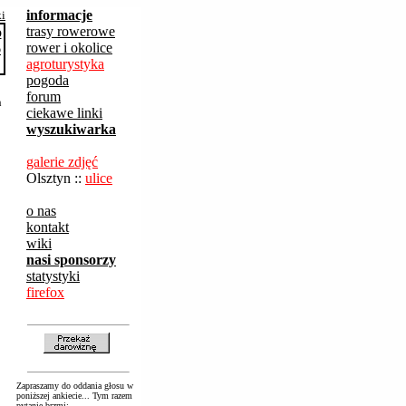
informacje
ki
trasy rowerowe
rower i okolice
agroturystyka
pogoda
forum
h
ciekawe linki
wyszukiwarka
galerie zdjęć
Olsztyn ::
ulice
o nas
kontakt
wiki
nasi sponsorzy
statystyki
firefox
Zapraszamy do oddania głosu w
poniższej ankiecie... Tym razem
pytanie brzmi: