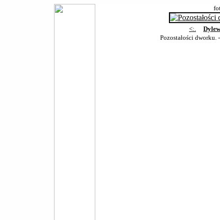
fo
<:.
Dylew
Pozostałości dworku. 