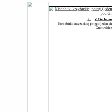
<:.
Z Ciechano
Niedobitki krzyżackiej potęgi (jeden ch
Grunwalde