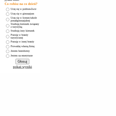
Co robisz na co dzień?
Uczę się w podstawówce
Uczę się w gimnazjum
Uczę się w liceum/szkole
ponadgimnazjalnej
Studiuję kierunek związany
z turystyką
Studiuję inny kierunek
Pracuję w branży
turystycznej
Pracuję w innej branży
Prowadzę własną firmę
Jestem bezrobotny
Jestem na emeryturze
pokaż wyniki