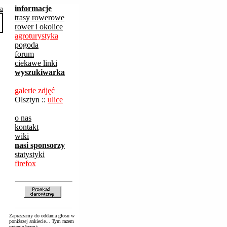
informacje
ba
trasy rowerowe
rower i okolice
agroturystyka
pogoda
forum
ciekawe linki
wyszukiwarka
galerie zdjęć
Olsztyn ::
ulice
o nas
kontakt
wiki
nasi sponsorzy
statystyki
firefox
Zapraszamy do oddania głosu w
poniższej ankiecie... Tym razem
pytanie brzmi: