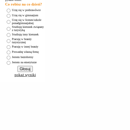
Co robisz na co dzień?
Uczę się w podstawówce
Uczę się w gimnazjum
Uczę się w liceum/szkole
ponadgimnazjalnej
Studiuję kierunek związany
z turystyką
Studiuję inny kierunek
Pracuję w branży
turystycznej
Pracuję w innej branży
Prowadzę własną firmę
Jestem bezrobotny
Jestem na emeryturze
pokaż wyniki