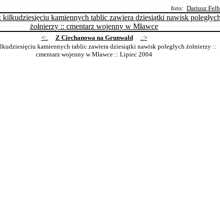
foto:
Dariusz Fel
<:.
Z Ciechanowa na Grunwald
.:>
lkudziesięciu kamiennych tablic zawiera dziesiątki nawisk poległych żołnierzy ::
cmentarz wojenny w Mławce
:: Lipiec 2004