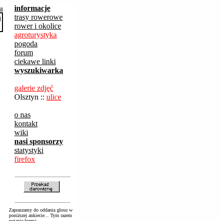
informacje
ba
trasy rowerowe
rower i okolice
agroturystyka
pogoda
forum
ciekawe linki
wyszukiwarka
galerie zdjęć
Olsztyn ::
ulice
o nas
kontakt
wiki
nasi sponsorzy
statystyki
firefox
Zapraszamy do oddania głosu w
poniższej ankiecie... Tym razem
pytanie brzmi: