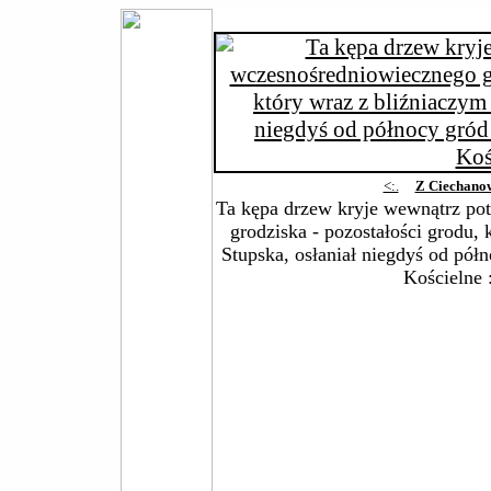
<:.
Z Ciechano
Ta kępa drzew kryje wewnątrz po
grodziska - pozostałości grodu,
Stupska, osłaniał niegdyś od pół
Kościelne
: