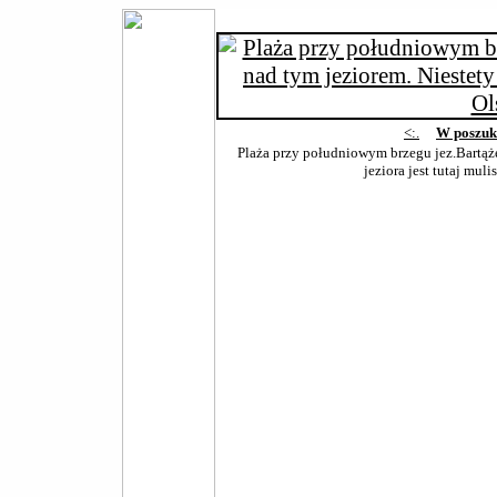
<:.
W poszuk
Plaża przy południowym brzegu jez.Bartąże
jeziora jest tutaj muli