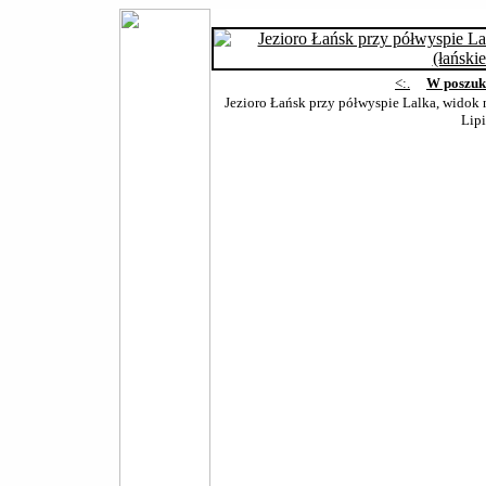
<:.
W poszuk
Jezioro Łańsk przy półwyspie Lalka, widok
Lip