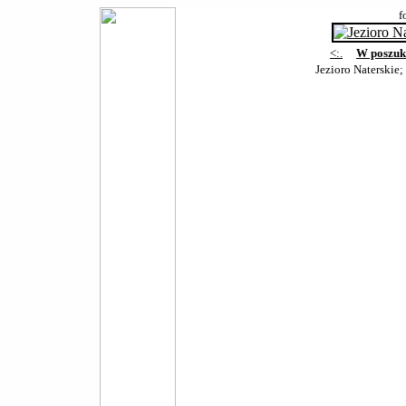
f
<:.
W poszuk
Jezioro Naterskie;