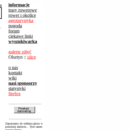
informacje
ba
trasy rowerowe
rower i okolice
agroturystyka
pogoda
:
forum
ciekawe linki
wyszukiwarka
galerie zdjęć
Olsztyn ::
ulice
o nas
kontakt
wiki
nasi sponsorzy
statystyki
firefox
Zapraszamy do oddania głosu w
poniższej ankiecie... Tym razem
pytanie brzmi: