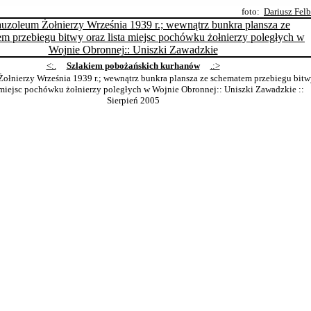
foto:
Dariusz Fel
<:.
Szlakiem pobożańskich kurhanów
.:>
łnierzy Września 1939 r.; wewnątrz bunkra plansza ze schematem przebiegu bit
a miejsc pochówku żołnierzy poległych w Wojnie Obronnej:: Uniszki Zawadzkie
::
Sierpień 2005