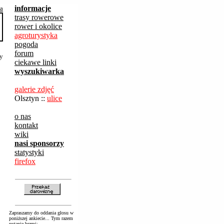
informacje
ba
trasy rowerowe
rower i okolice
agroturystyka
pogoda
forum
wy
ciekawe linki
wyszukiwarka
galerie zdjęć
Olsztyn ::
ulice
o nas
kontakt
wiki
nasi sponsorzy
statystyki
firefox
Zapraszamy do oddania głosu w
poniższej ankiecie... Tym razem
pytanie brzmi: