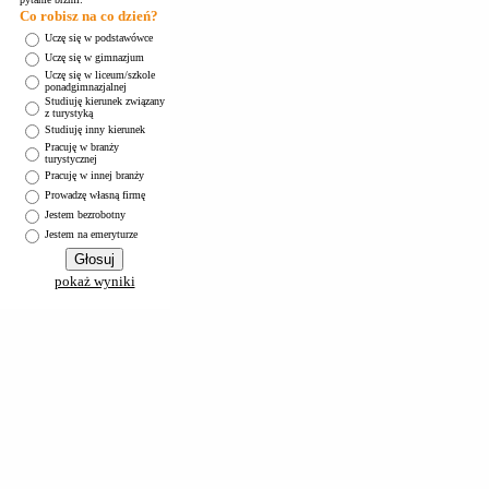
Co robisz na co dzień?
Uczę się w podstawówce
Uczę się w gimnazjum
Uczę się w liceum/szkole
ponadgimnazjalnej
Studiuję kierunek związany
z turystyką
Studiuję inny kierunek
Pracuję w branży
turystycznej
Pracuję w innej branży
Prowadzę własną firmę
Jestem bezrobotny
Jestem na emeryturze
pokaż wyniki