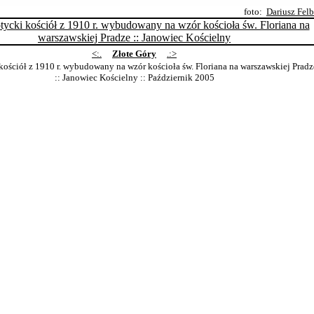
foto:
Dariusz Fel
<:.
Złote Góry
.:>
ościół z 1910 r. wybudowany na wzór kościoła św. Floriana na warszawskiej Pradz
:: Janowiec Kościelny
:: Październik 2005