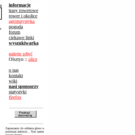
informacje
ba
trasy rowerowe
rower i okolice
agroturystyka
pogoda
e
forum
ciekawe linki
wyszukiwarka
galerie zdjęć
Olsztyn ::
ulice
o nas
kontakt
wiki
nasi sponsorzy
statystyki
firefox
Zapraszamy do oddania głosu w
poniższej ankiecie... Tym razem
pytanie brzmi: