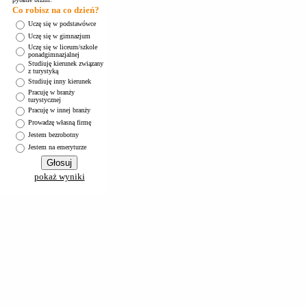
Co robisz na co dzień?
Uczę się w podstawówce
Uczę się w gimnazjum
Uczę się w liceum/szkole
ponadgimnazjalnej
Studiuję kierunek związany
z turystyką
Studiuję inny kierunek
Pracuję w branży
turystycznej
Pracuję w innej branży
Prowadzę własną firmę
Jestem bezrobotny
Jestem na emeryturze
pokaż wyniki