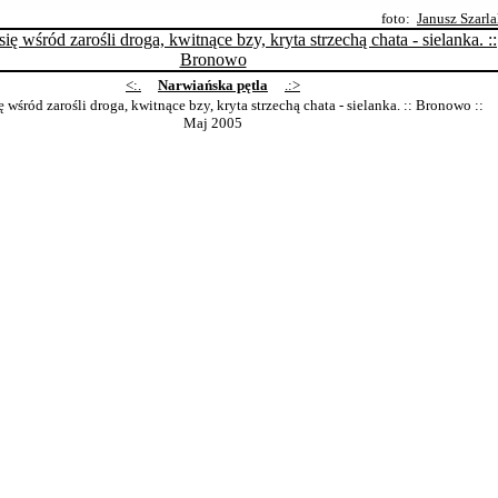
foto:
Janusz Szarl
<:.
Narwiańska pętla
.:>
ę wśród zarośli droga, kwitnące bzy, kryta strzechą chata - sielanka. :: Bronowo
::
Maj 2005