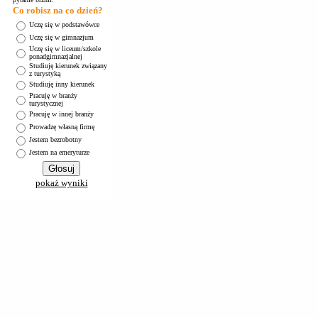
Co robisz na co dzień?
Uczę się w podstawówce
Uczę się w gimnazjum
Uczę się w liceum/szkole
ponadgimnazjalnej
Studiuję kierunek związany
z turystyką
Studiuję inny kierunek
Pracuję w branży
turystycznej
Pracuję w innej branży
Prowadzę własną firmę
Jestem bezrobotny
Jestem na emeryturze
pokaż wyniki