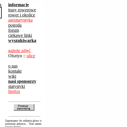
informacje
ak
trasy rowerowe
rower i okolice
agroturystyka
pogoda
forum
ciekawe linki
wyszukiwarka
galerie zdjęć
Olsztyn ::
ulice
o nas
kontakt
wiki
nasi sponsorzy
statystyki
firefox
Zapraszamy do oddania głosu w
poniższej ankiecie... Tym razem
pytanie brzmi: