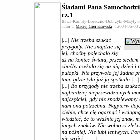
Śladami Pana Samochodzik
cz.1
Iława-Karnity-Boreczno-Dobrzyki-Matyty-
autor ::
Maciej Giernatowski
:: 2004-06-08 
|...| Nie trzeba szukać
przygody. Nie znajdzie się
jej, choćby pojechało się
aż na koniec świata, przez siedem 
choćby czekało się na nią dzień i 
pułapki. Nie przywoła jej żadna pr
tam, gdzie tylu już ją spotkało.|...|
|...| Bo przygody nie trzeba szuk
najbardziej nieprzewidzianych mo
najczęściej, gdy nie spodziewamy si
nam ona potrzebna. Najpierw daje 
ciebie, chce cię ogarnąć i wciągn
wiedzieć, że to właśnie jej znak, 
innych znaków. Nie wolno ci zlek
na później. Nie lubi leniwych. Pom
nie wróci... |...|