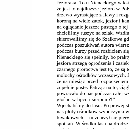
Jezioraka. To u Nienackiego w ksi
że jest to najdłuższe jezioro w Po
drzewo wyrastające z Iławy i rozg
koroną na wiele zatok, jezior i k
na oglądanie jeszcze pustego o tej
chcieliśmy ruszyć na szlak. Wzdł
skierowaliśmy się do Szałkowa g
podczas poszukiwań autora wiersz
podczas burzy przed rozbiciem się
Nienackiego się spełniły, bo prak
jeziora strzegą ogrodzenia i zasi
czarnego proroctwa jest to, że są 
molochy ośrodków wczasowych. Je
że na miesiąc przed rozpoczęciem 
zupełnie puste. Patrząc na to, cią
powracało do nas podczas całej w
głośno w lipcu i sierpniu?!”
Wjechaliśmy do lasu. Po prawej str
nas płoty ośrodków wypoczynkowy
biwakowych. I tu zdarzył się pier
spotkań. W środku lasu na drodze