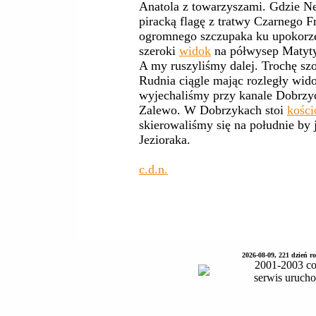
Anatola z towarzyszami. Gdzie N
piracką flagę z tratwy Czarnego F
ogromnego szczupaka ku upokorzen
szeroki
widok
na półwysep Matyty
A my ruszyliśmy dalej. Trochę sz
Rudnia ciągle mając rozległy wid
wyjechaliśmy przy kanale Dobrzyc
Zalewo. W Dobrzykach stoi
kości
skierowaliśmy się na południe by
Jezioraka.
c.d.n.
2026-08-09, 221 dzień 
2001-2003 co
serwis uruch