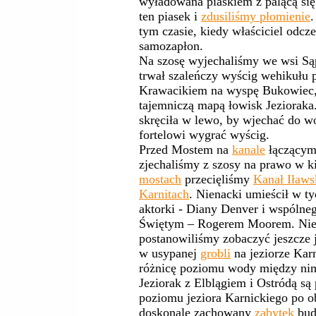
wyładowana piaskiem z palącą s
ten piasek i
zdusiliśmy płomienie
.
tym czasie, kiedy właściciel odczep
samozapłon.
Na szosę wyjechaliśmy we wsi Sąp
trwał szaleńczy wyścig wehikułu
Krawacikiem na wyspę Bukowiec, 
tajemniczą mapą łowisk Jeziorak
skręciła w lewo, by wjechać do w
fortelowi wygrać wyścig.
Przed Mostem na
kanale
łączącym
zjechaliśmy z szosy na prawo w 
mostach
przecięliśmy
Kanał Iławs
Karnitach
. Nienacki umieścił w t
aktorki - Diany Denver i wspóln
Świętym – Rogerem Moorem. Nie z
postanowiliśmy zobaczyć jeszcze 
w usypanej
grobli
na jeziorze Ka
różnicę poziomu wody między nim
Jeziorak z Elblągiem i Ostródą s
poziomu jeziora Karnickiego po obu
doskonale zachowany
zabytek
bud