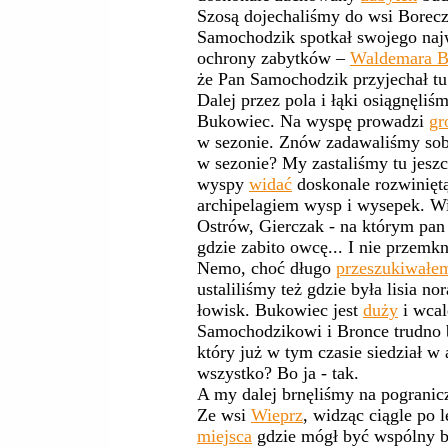
Szosą dojechaliśmy do wsi Borec
Samochodzik spotkał swojego naj
ochrony zabytków –
Waldemara B
że Pan Samochodzik przyjechał 
Dalej przez pola i łąki osiągnęliś
Bukowiec. Na wyspę prowadzi
gr
w sezonie. Znów zadawaliśmy sobie
w sezonie? My zastaliśmy tu jes
wyspy
widać
doskonale rozwiniętą
archipelagiem wysp i wysepek. 
Ostrów, Gierczak - na którym pan 
gdzie zabito owcę... I nie przemk
Nemo, choć długo
przeszukiwałe
ustaliliśmy też gdzie była lisia n
łowisk. Bukowiec jest
duży
i wcal
Samochodzikowi i Bronce trudno b
który już w tym czasie siedział w 
wszystko? Bo ja - tak.
A my dalej brnęliśmy na pograniczu
Ze wsi
Wieprz
, widząc ciągle po 
miejsca
gdzie mógł być wspólny b