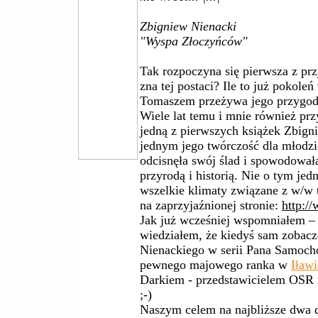
Zbigniew Nienacki
"Wyspa Złoczyńców"
Tak rozpoczyna się pierwsza z pr
zna tej postaci? Ile to już pokol
Tomaszem przeżywa jego przygo
Wiele lat temu i mnie również pr
jedną z pierwszych książek Zbign
jednym jego twórczość dla młodzi
odcisnęła swój ślad i spowodował
przyrodą i historią. Nie o tym je
wszelkie klimaty związane z w/w t
na zaprzyjaźnionej stronie:
http:/
Jak już wcześniej wspomniałem – 
wiedziałem, że kiedyś sam zobacz
Nienackiego w serii Pana Samocho
pewnego majowego ranka w
Iławi
Darkiem - przedstawicielem OSR
;-)
Naszym celem na najbliższe dwa d