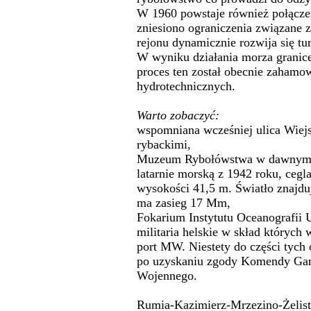
W 1960 powstaje również połącze
zniesiono ograniczenia związane
rejonu dynamicznie rozwija się tu
W wyniku działania morza granic
proces ten został obecnie zahamo
hydrotechnicznych.
Warto zobaczyć:
wspomniana wcześniej ulica Wie
rybackimi,
Muzeum Rybołówstwa w dawnym ko
latarnie morską z 1942 roku, cegl
wysokości 41,5 m. Światło znajdu
ma zasieg 17 Mm,
Fokarium Instytutu Oceanografii 
militaria helskie w skład których
port MW. Niestety do części tych 
po uzyskaniu zgody Komendy Gar
Wojennego.
Rumia-Kazimierz-Mrzezino-Żelis