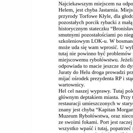
Najciekawszym miejscem na odp
Helem, jest chyba Jastarnia. Miej
przyrody Torfowe Kłyle, dla głod
pozostałych porcik rybacki z mał
historycznym stateczku “Bronisła
smutnymi pozostałościami po nie
szkoleniowym LOK-u. W bosmanac
może uda się wam wprosić. U wylot
tutaj nie powinno być problemów
miejscowemu rybołówstwu. Jeżel
odpowiada to macie jeszcze do dys
Juraty do Helu droga prowadzi prz
mijać ośrodek prezydenta RP i stą
wartownicy.
Hel cel naszej wyprawy. Tutaj po
głównym deptakiem miasta. Przy te
restauracji umieszczonych w stary
znany jest chyba “Kapitan Morgan”
Muzeum Rybołówstwa, oraz nieco 
ze swoimi fokami. Port jest racz
wszystko wpaść i tutaj, popatrze