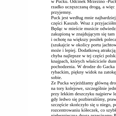
w Pucku. Odcinek Mrzezino -Puck
rzadko uczęszczaną drogą, a więc 
przyjemny.
Puck jest według mnie najbardzie
części Kaszub. Wraz z przyjaciół
Będąc w mieście musicie odwied
zakupioną w znajdującym się tam 
i ochotę na większy posiłek pole
(szukajcie w okolicy portu jachto
może i lepiej. Dodatkową atrakcją 
chyba najlepsze w tej części pols
knajpach, których właściciele dum
pochodzenia. W drodze do Gacka z
rybackim, piękny widok na zatokę,
sobie.
Ze Pucka wyjeżdżamy główną drog
na tory kolejowe, szczególnie jed
przy lekkim deszczyku najpierw l
gdy ledwo się pozbieraliśmy, prawie
szczęście skończyło się u niego, 
rozcentrowaniu kółeczek, co szyb
niebezpieczną drogą przecinamy Pu