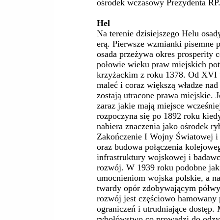
ośrodek wczasowy Prezydenta RP
Hel
Na terenie dzisiejszego Helu osady
erą. Pierwsze wzmianki pisemne 
osada przeżywa okres prosperity 
połowie wieku praw miejskich po
krzyżackim z roku 1378. Od XVI 
maleć i coraz większą władze na
zostają utracone prawa miejskie. 
zaraz jakie mają miejsce wcześni
rozpoczyna się po 1892 roku kiedy
nabiera znaczenia jako ośrodek r
Zakończenie I Wojny Światowej i 
oraz budowa połączenia kolejowe
infrastruktury wojskowej i badaw
rozwój. W 1939 roku podobne ja
umocnieniom wojska polskie, a nas
twardy opór zdobywającym półwys
rozwój jest częściowo hamowany 
ograniczeń i utrudniające dostęp.
rybołówstwo co prowadzi do odzy