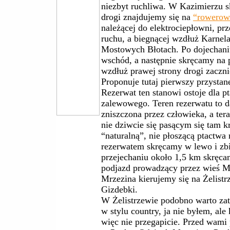
niezbyt ruchliwa. W Kazimierzu 
drogi znajdujemy się na
“rowerowe
należącej do elektrociepłowni, p
ruchu, a biegnącej wzdłuż Karnel
Mostowych Błotach. Po dojechaniu
wschód, a następnie skręcamy na 
wzdłuż prawej strony drogi zacz
Proponuje tutaj pierwszy przystan
Rezerwat ten stanowi ostoje dla 
zalewowego. Teren rezerwatu to d
zniszczona przez człowieka, a ter
nie dziwcie się pasącym się tam k
“naturalną”, nie płoszącą ptactwa 
rezerwatem skręcamy w lewo i zb
przejechaniu około 1,5 km skrę
podjazd prowadzący przez wieś Mr
Mrzezina kierujemy się na Żelistr
Gizdebki.
W Żelistrzewie podobno warto zat
w stylu country, ja nie byłem, ale 
więc nie przegapicie. Przed wami 