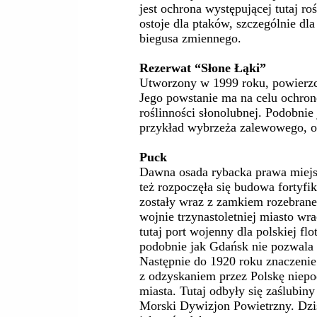
jest ochrona występującej tutaj ro
ostoje dla ptaków, szczególnie dl
biegusa zmiennego.
Rezerwat “Słone Łąki”
Utworzony w 1999 roku, powierzch
Jego powstanie ma na celu ochronę
roślinności słonolubnej. Podobnie
przykład wybrzeża zalewowego, or
Puck
Dawna osada rybacka prawa miejs
też rozpoczęła się budowa fortyfik
zostały wraz z zamkiem rozebran
wojnie trzynastoletniej miasto wr
tutaj port wojenny dla polskiej f
podobnie jak Gdańsk nie pozwala 
Następnie do 1920 roku znaczenie
z odzyskaniem przez Polskę niepo
miasta. Tutaj odbyły się zaślubin
Morski Dywizjon Powietrzny. Dzis