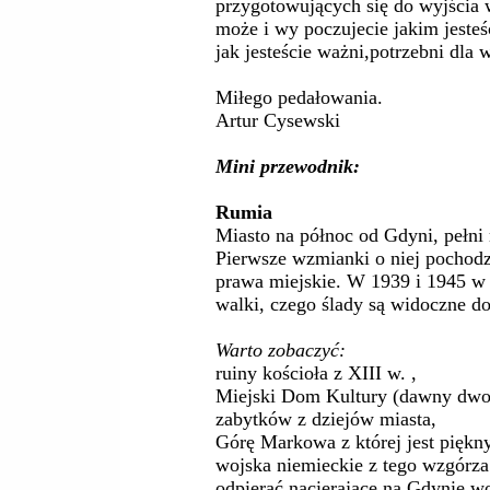
przygotowujących się do wyjścia 
może i wy poczujecie jakim jeste
jak jesteście ważni,potrzebni dla w
Miłego pedałowania.
Artur Cysewski
Mini przewodnik:
Rumia
Miasto na północ od Gdyni, pełni r
Pierwsze wzmianki o niej pochodz
prawa miejskie. W 1939 i 1945 w o
walki, czego ślady są widoczne do
Warto zobaczyć:
ruiny kościoła z XIII w. ,
Miejski Dom Kultury (dawny dwo
zabytków z dziejów miasta,
Górę Markowa z której jest piękn
wojska niemieckie z tego wzgórza 
odpierać nacierające na Gdynię w