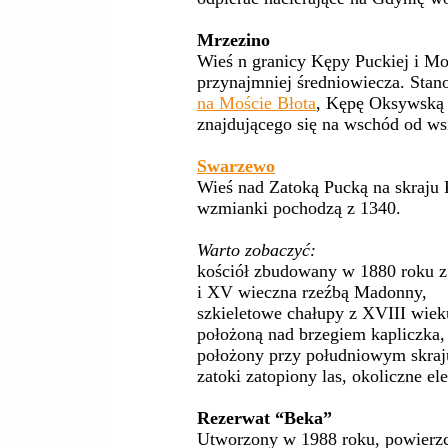
Mrzezino
Wieś n granicy Kępy Puckiej i Moś
przynajmniej średniowiecza. Sta
na Moście Błota
, Kępę Oksywską i
znajdującego się na wschód od ws
Swarzewo
Wieś nad Zatoką Pucką na skraju
wzmianki pochodzą z 1340.
Warto zobaczyć:
kościół zbudowany w 1880 roku
i XV wieczna rzeźbą Madonny,
szkieletowe chałupy z XVIII wiek
położoną nad brzegiem kapliczka,
położony przy południowym skraj
zatoki zatopiony las, okoliczne e
Rezerwat “Beka”
Utworzony w 1988 roku, powierzch