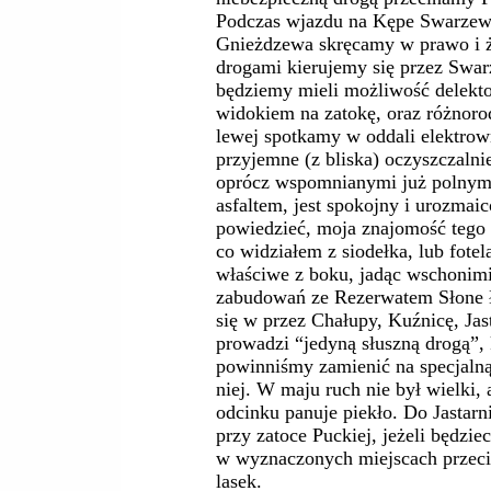
Podczas wjazdu na Kępe Swarzew
Gnieżdzewa skręcamy w prawo i 
drogami kierujemy się przez Swa
będziemy mieli możliwość delekto
widokiem na zatokę, oraz różnoro
lewej spotkamy w oddali elektrow
przyjemne (z bliska) oczyszczalni
oprócz wspomnianymi już polnymi
asfaltem, jest spokojny i urozma
powiedzieć, moja znajomość tego m
co widziałem z siodełka, lub fote
właściwe z boku, jadąc wschonimi
zabudowań ze Rezerwatem Słone 
się w przez Chałupy, Kuźnicę, Jast
prowadzi “jedyną słuszną drogą”,
powinniśmy zamienić na specjaln
niej. W maju ruch nie był wielki,
odcinku panuje piekło. Do Jastarn
przy zatoce Puckiej, jeżeli będzie
w wyznaczonych miejscach przecią
lasek.