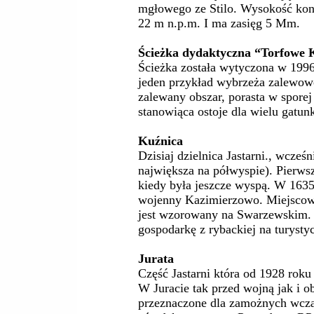
mgłowego ze Stilo. Wysokość kons
22 m n.p.m. I ma zasięg 5 Mm.
Ścieżka dydaktyczna “Torfowe 
Ścieżka została wytyczona w 1996
jeden przykład wybrzeża zalewow
zalewany obszar, porasta w sporej
stanowiąca ostoje dla wielu gatun
Kuźnica
Dzisiaj dzielnica Jastarni., wcze
największa na półwyspie). Pierw
kiedy była jeszcze wyspą. W 1635
wojenny Kazimierzowo. Miejscowy
jest wzorowany na Swarzewskim. 
gospodarkę z rybackiej na turysty
Jurata
Część Jastarni która od 1928 roku
W Juracie tak przed wojną jak i ob
przeznaczone dla zamożnych wczas