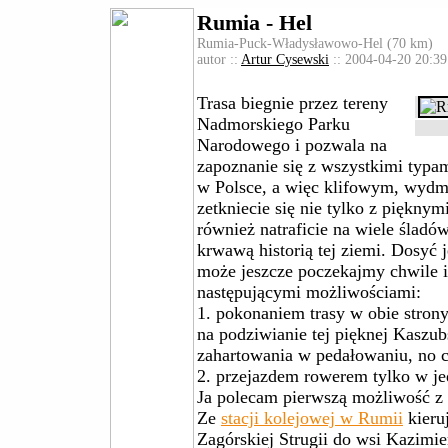
Rumia - Hel
Rumia-Puck-Władysławowo-Hel (70 km)
autor ::
Artur Cysewski
:: 2004-04-20 20:39
Trasa biegnie przez tereny
Nadmorskiego Parku
Narodowego i pozwala na
zapoznanie się z wszystkimi typ
w Polsce, a więc klifowym, wyd
zetkniecie się nie tylko z pięknym
również natraficie na wiele śladó
krwawą historią tej ziemi. Dosyć 
może jeszcze poczekajmy chwile 
następującymi możliwościami:
1. pokonaniem trasy w obie strony
na podziwianie tej pięknej Kaszu
zahartowania w pedałowaniu, no 
2. przejazdem rowerem tylko w je
Ja polecam pierwszą możliwość z
Ze
stacji kolejowej w Rumii
kieru
Zagórskiej Strugii do wsi Kazimier