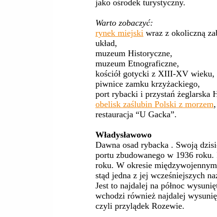
jako ośrodek turystyczny.
Warto zobaczyć:
rynek miejski
wraz z okoliczną z
układ,
muzeum Historyczne,
muzeum Etnograficzne,
kościół gotycki z XIII-XV wieku,
piwnice zamku krzyżackiego,
port rybacki i przystań żeglarska
obelisk zaślubin Polski z morzem
,
restauracja “U Gacka”.
Władysławowo
Dawna osad rybacka . Swoją dzisi
portu zbudowanego w 1936 roku. 
roku. W okresie międzywojennym z
stąd jedna z jej wcześniejszych n
Jest to najdalej na północ wysunię
wchodzi również najdalej wysunię
czyli przylądek Rozewie.