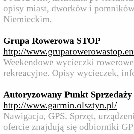
opisy miast, dworków i pomników.
Niemieckim.
Grupa Rowerowa STOP
http://www.gruparowerowastop.ene
Weekendowe wycieczki rowerowe, 
rekreacyjne. Opisy wycieczek, info
Autoryzowany Punkt Sprzedaży
http://www.garmin.olsztyn.pl/
Nawigacja, GPS. Sprzęt, urządzen
ofercie znajdują się odbiorniki 