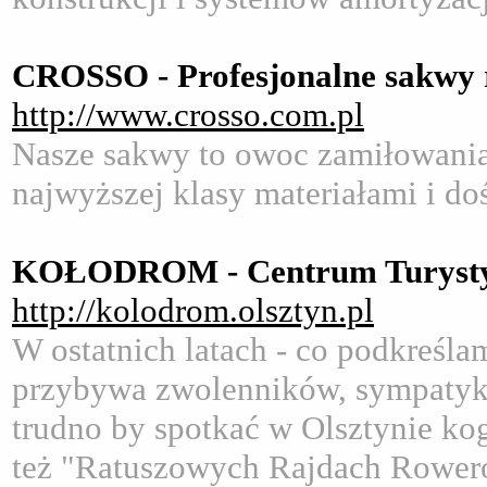
CROSSO - Profesjonalne sakwy
http://www.crosso.com.pl
Nasze sakwy to owoc zamiłowania
najwyższej klasy materiałami i d
KOŁODROM - Centrum Turystyk
http://kolodrom.olsztyn.pl
W ostatnich latach - co podkreśla
przybywa zwolenników, sympatykó
trudno by spotkać w Olsztynie kog
też "Ratuszowych Rajdach Rower