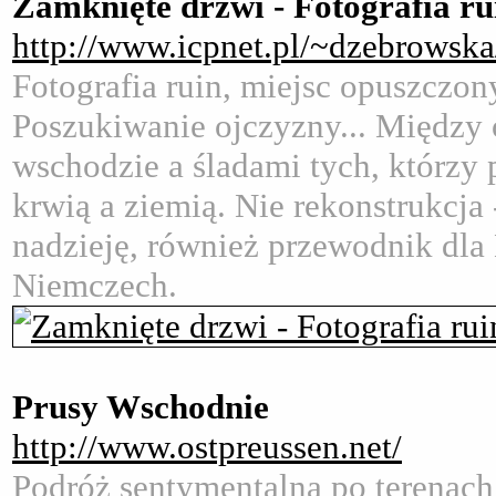
Zamknięte drzwi - Fotografia ru
http://www.icpnet.pl/~dzebrowska
Fotografia ruin, miejsc opuszczon
Poszukiwanie ojczyzny... Między
wschodzie a śladami tych, którzy 
krwią a ziemią. Nie rekonstrukcja
nadzieję, również przewodnik dla
Niemczech.
Prusy Wschodnie
http://www.ostpreussen.net/
Podróż sentymentalna po terenach