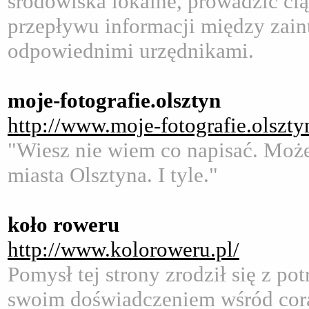
środowiska lokalne, prowadzić ci
przepływu informacji między zai
odpowiednimi urzędnikami.
moje-fotografie.olsztyn
http://www.moje-fotografie.olsztyn
"Wiesz nie wiem co napisać. Może 
miasta Olsztyna. I tyle."
koło roweru
http://www.koloroweru.pl/
Pomysł tej strony zrodził się z po
swoim doświadczeniem wśród cora