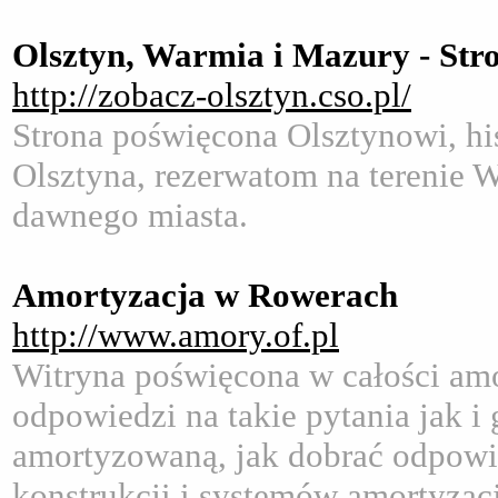
Olsztyn, Warmia i Mazury - St
http://zobacz-olsztyn.cso.pl/
Strona poświęcona Olsztynowi, his
Olsztyna, rezerwatom na terenie Wa
dawnego miasta.
Amortyzacja w Rowerach
http://www.amory.of.pl
Witryna poświęcona w całości amor
odpowiedzi na takie pytania jak i
amortyzowaną, jak dobrać odpowie
konstrukcji i systemów amortyzacj