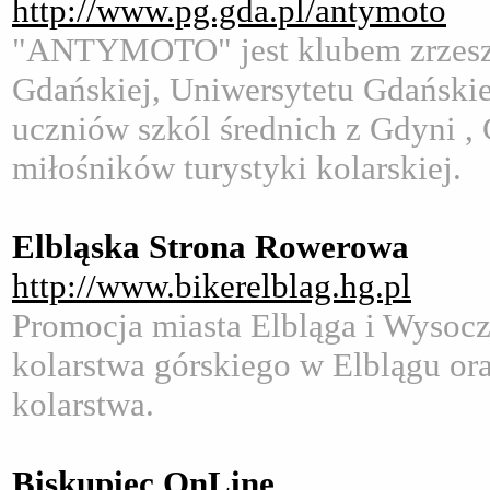
http://www.pg.gda.pl/antymoto
"ANTYMOTO" jest klubem zrzesza
Gdańskiej, Uniwersytetu Gdański
uczniów szkól średnich z Gdyni , 
miłośników turystyki kolarskiej.
Elbląska Strona Rowerowa
http://www.bikerelblag.hg.pl
Promocja miasta Elbląga i Wysocz
kolarstwa górskiego w Elblągu or
kolarstwa.
Biskupiec OnLine