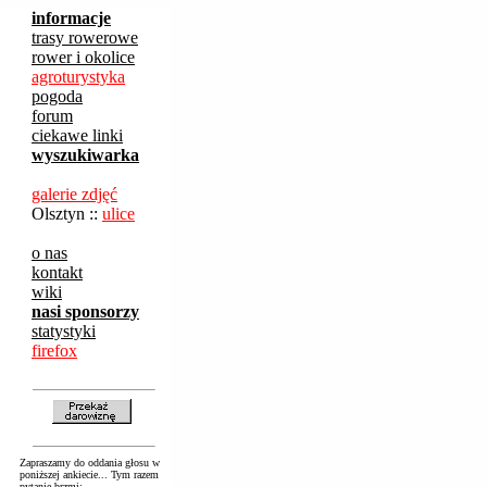
informacje
trasy rowerowe
rower i okolice
agroturystyka
pogoda
forum
ciekawe linki
wyszukiwarka
galerie zdjęć
Olsztyn ::
ulice
o nas
kontakt
wiki
nasi sponsorzy
statystyki
firefox
Zapraszamy do oddania głosu w
poniższej ankiecie... Tym razem
pytanie brzmi: