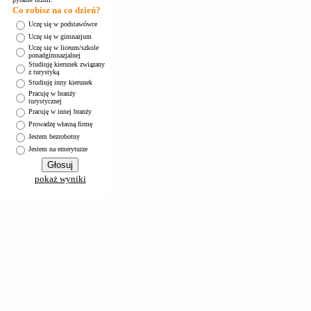
Co robisz na co dzień?
Uczę się w podstawówce
Uczę się w gimnazjum
Uczę się w liceum/szkole
ponadgimnazjalnej
Studiuję kierunek związany
z turystyką
Studiuję inny kierunek
Pracuję w branży
turystycznej
Pracuję w innej branży
Prowadzę własną firmę
Jestem bezrobotny
Jestem na emeryturze
pokaż wyniki