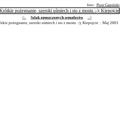
foto:
Piotr Gapiński
<:.
Szlak opuszczonych semaforów
.:>
ótkie pożegnanie, szeroki uśmiech i sio z mostu :-); Kiepojcie
:: Maj 2003