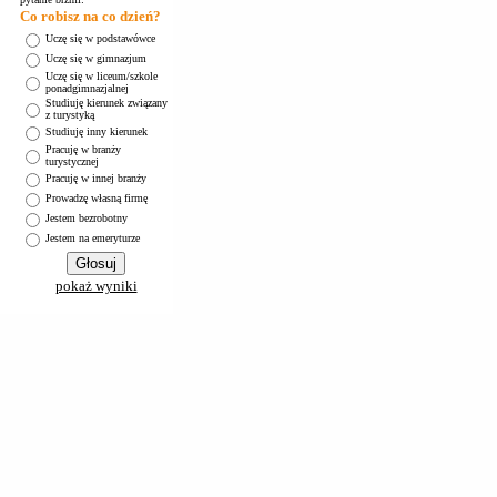
Co robisz na co dzień?
Uczę się w podstawówce
Uczę się w gimnazjum
Uczę się w liceum/szkole
ponadgimnazjalnej
Studiuję kierunek związany
z turystyką
Studiuję inny kierunek
Pracuję w branży
turystycznej
Pracuję w innej branży
Prowadzę własną firmę
Jestem bezrobotny
Jestem na emeryturze
pokaż wyniki