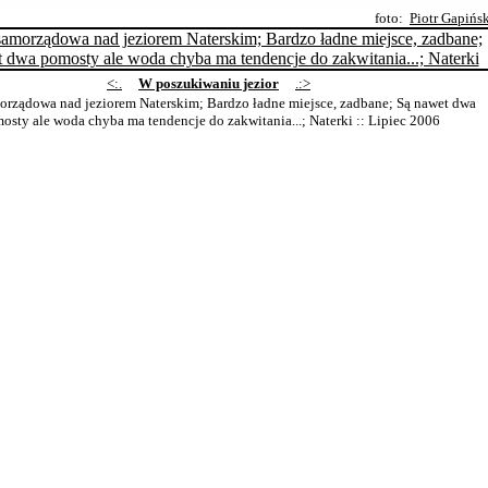
foto:
Piotr Gapińs
<:.
W poszukiwaniu jezior
.:>
orządowa nad jeziorem Naterskim; Bardzo ładne miejsce, zadbane; Są nawet dwa
osty ale woda chyba ma tendencje do zakwitania...; Naterki
:: Lipiec 2006