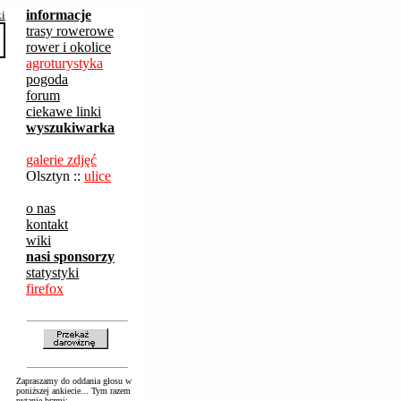
informacje
ki
trasy rowerowe
rower i okolice
agroturystyka
pogoda
forum
ciekawe linki
wyszukiwarka
galerie zdjęć
Olsztyn ::
ulice
o nas
kontakt
wiki
nasi sponsorzy
statystyki
firefox
Zapraszamy do oddania głosu w
poniższej ankiecie... Tym razem
pytanie brzmi: