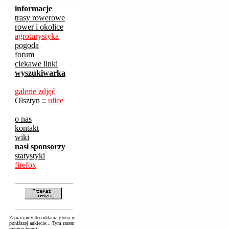
informacje
trasy rowerowe
rower i okolice
agroturystyka
pogoda
forum
ciekawe linki
wyszukiwarka
galerie zdjęć
Olsztyn ::
ulice
o nas
kontakt
wiki
nasi sponsorzy
statystyki
firefox
Zapraszamy do oddania głosu w
poniższej ankiecie... Tym razem
pytanie brzmi: