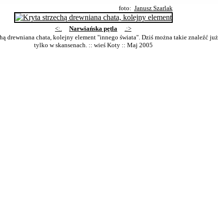
foto:
Janusz Szarlak
<:.
Narwiańska pętla
.:>
chą drewniana chata, kolejny element "innego świata". Dziś można takie znaleźć już
tylko w skansenach. :: wieś Koty
:: Maj 2005