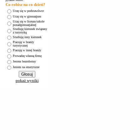
Co robisz na co dzień?
Uczę się w podstawówce
Uczę się w gimnazjum
Uczę się w liceum/szkole
ponadgimnazjalnej
Studiuję kierunek związany
z turystyką
Studiuję inny kierunek
Pracuję w branży
turystycznej
Pracuję w innej branży
Prowadzę własną firmę
Jestem bezrobotny
Jestem na emeryturze
pokaż wyniki